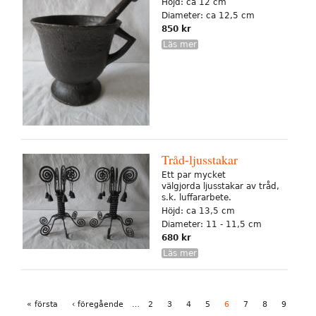
Höjd: ca 12 cm
Diameter: ca 12,5 cm
850 kr
Läs mer
Tråd-ljusstakar
Ett par mycket
välgjorda ljusstakar av tråd,
s.k. luffararbete.
Höjd: ca 13,5 cm
Diameter: 11 - 11,5 cm
680 kr
Läs mer
Sidor
« första
‹ föregående
…
2
3
4
5
6
7
8
9