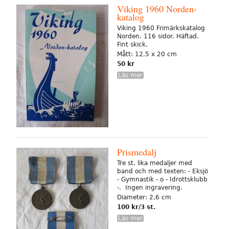
Viking 1960 Norden-
katalog
Viking 1960 Frimärkskatalog
Norden. 116 sidor. Häftad.
Fint skick.
Mått: 12,5 x 20 cm
50 kr
Läs mer
Prismedalj
Tre st. lika medaljer med
band och med texten: - Eksjö
- Gymnastik - o - Idrottsklubb
-. Ingen ingravering.
Diameter: 2,6 cm
100 kr/3 st.
Läs mer