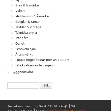
Mynt
Brev & frimärken
Vykort
Majblommor/nålmärken
Speglar & ramar
Textiler & vintage
Tekniska prylar
Trädgård
Övrigt
Renovera själv
Årtalsmärkt
Loppis (inget kostar mer än 100 kr)
Lilla kvalitetsavdelningen
Byggnadsvård
SÖKFORMULÄR
Sök
|
Postadress: Larstorps Gård, 571 92 Nässjö
Tel:
|