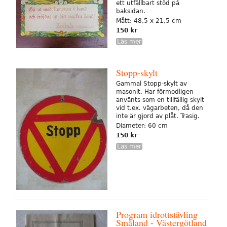
ett utfällbart stöd på
baksidan.
Mått: 48,5 x 21,5 cm
150 kr
Läs mer
Stopp-skylt
Gammal Stopp-skylt av
masonit. Har förmodligen
använts som en tillfällig skylt
vid t.ex. vägarbeten, då den
inte är gjord av plåt. Trasig.
Diameter: 60 cm
150 kr
Läs mer
Program idrottstävling
Småland - Västergötland