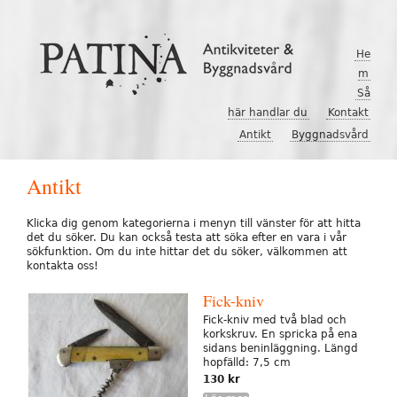
Hoppa till huvudinnehåll
He
m
Så
här handlar du
Kontakt
Antikt
Byggnadsvård
Antikt
Klicka dig genom kategorierna i menyn till vänster för att hitta
det du söker. Du kan också testa att söka efter en vara i vår
sökfunktion. Om du inte hittar det du söker, välkommen att
kontakta oss!
Fick-kniv
Fick-kniv med två blad och
korkskruv. En spricka på ena
sidans beninläggning. Längd
hopfälld: 7,5 cm
130 kr