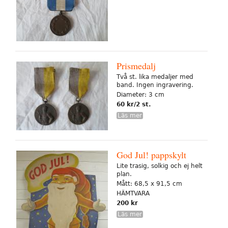
Prismedalj
Två st. lika medaljer med
band. Ingen ingravering.
Diameter: 3 cm
60 kr/2 st.
Läs mer
God Jul! pappskylt
Lite trasig, solkig och ej helt
plan.
Mått: 68,5 x 91,5 cm
HÄMTVARA
200 kr
Läs mer