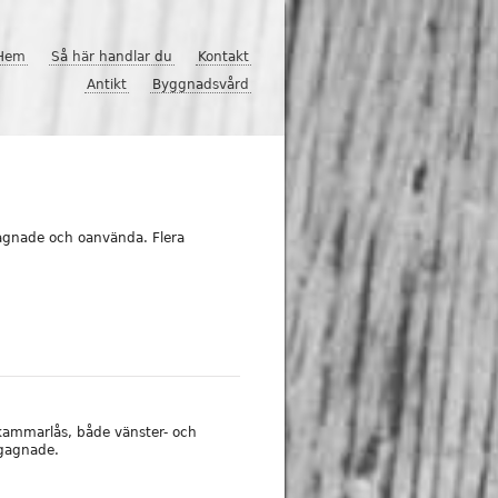
Hem
Så här handlar du
Kontakt
Antikt
Byggnadsvård
gagnade och oanvända. Flera
a kammarlås, både vänster- och
egagnade.