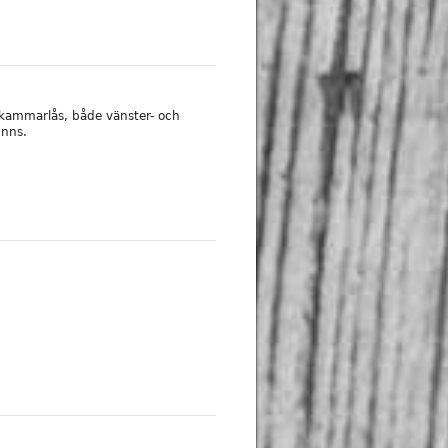
a kammarlås, både vänster- och
inns.