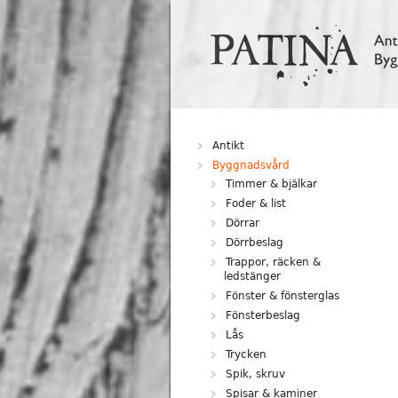
Hoppa till huvudinnehåll
Antikt
Byggnadsvård
Timmer & bjälkar
Foder & list
Dörrar
Dörrbeslag
Trappor, räcken &
ledstänger
Fönster & fönsterglas
Fönsterbeslag
Lås
Trycken
Spik, skruv
Spisar & kaminer