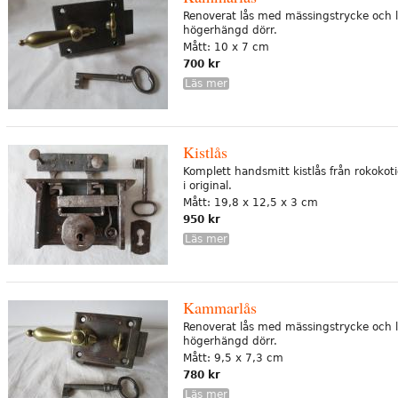
Renoverat lås med mässingstrycke och l
högerhängd dörr.
Mått: 10 x 7 cm
700 kr
Läs mer
Kistlås
Komplett handsmitt kistlås från rokokoti
i original.
Mått: 19,8 x 12,5 x 3 cm
950 kr
Läs mer
Kammarlås
Renoverat lås med mässingstrycke och l
högerhängd dörr.
Mått: 9,5 x 7,3 cm
780 kr
Läs mer