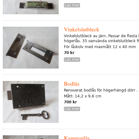
Läs mer
Vinkelslutbleck
Vinkelslutbleck av järn. Passar de flest
högerlås. 35 oanvända vinkelslutbleck f
För låskolv med maxmått 12 x 40 mm
70 kr
Läs mer
Bodlås
Renoverat bodlås för högerhängd dörr .
Mått: 14,2 x 9,6 cm
700 kr
Läs mer
Kammarlås