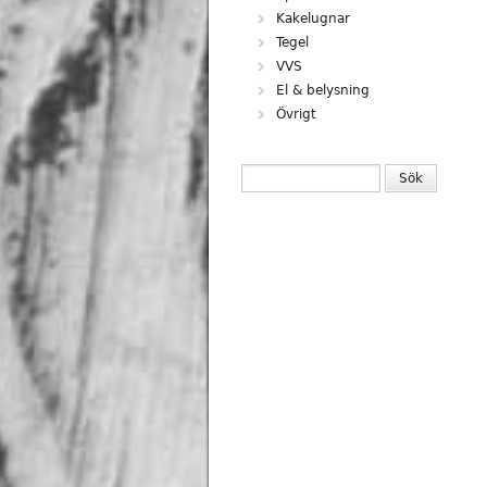
Kakelugnar
Tegel
VVS
El & belysning
Övrigt
SÖKFORMULÄR
Sök