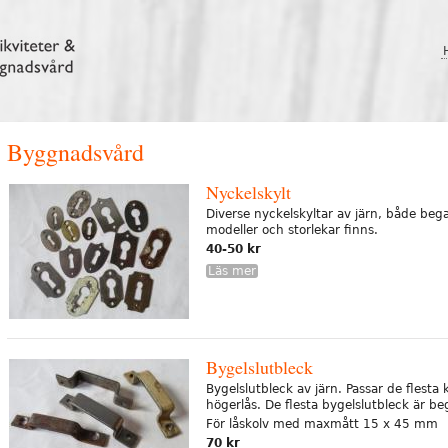
Byggnadsvård
Nyckelskylt
Diverse nyckelskyltar av järn, både be
modeller och storlekar finns.
40-50 kr
Läs mer
Bygelslutbleck
Bygelslutbleck av järn. Passar de flest
högerlås. De flesta bygelslutbleck är b
För låskolv med maxmått 15 x 45 mm
70 kr