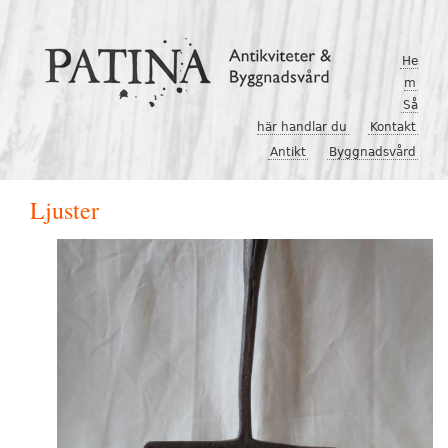
Hoppa till huvudinnehåll
He
m
Så
här handlar du
Kontakt
Antikt
Byggnadsvård
Ljuster