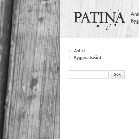
Hoppa till huvudinnehåll
Antikt
Byggnadsvård
SÖKFORMULÄR
Sök